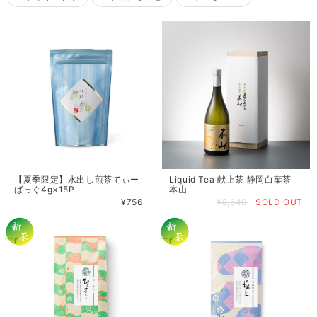
【夏季限定】水出し煎茶てぃー
Liquid Tea 献上茶 静岡白葉茶
ばっぐ4g×15P
本山
¥756
¥8,640
SOLD OUT