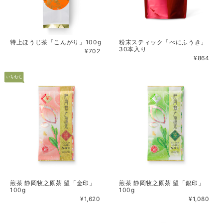
特上ほうじ茶「こんがり」100g
粉末スティック「べにふうき」
30本入り
¥702
¥864
煎茶 静岡牧之原茶 望「金印」
煎茶 静岡牧之原茶 望「銀印」
100g
100g
¥1,620
¥1,080