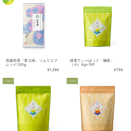
高級煎茶「富士緑」ソムリエブ
緑茶てぃーばっぐ「極茶」
レンド100g
（小）4g×15P
¥1,296
¥756