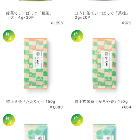
緑茶てぃーばっぐ「極茶」
ほうじ茶てぃーばっぐ「茶柱」
（大）4g×30P
3g×20P
¥1,296
¥972
特上茎茶「たおやか」150g
特上玄米茶「かろや香」150g
¥1,080
¥864