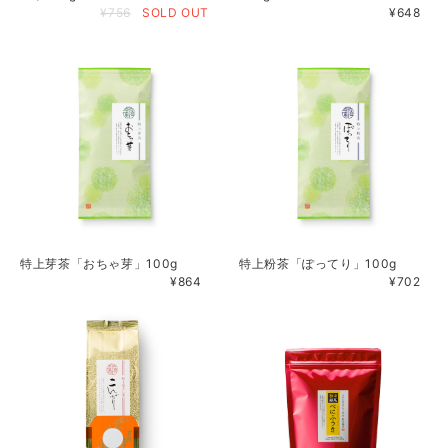
¥756
SOLD OUT
¥648
特上芽茶「おちゃ芽」100g
特上粉茶「ぽってり」100g
¥864
¥702