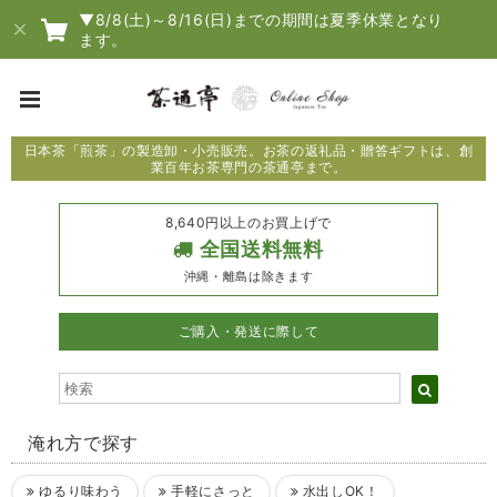
▼8/8(土)～8/16(日)までの期間は夏季休業となり
ます。
日本茶「煎茶」の製造卸・小売販売。お茶の返礼品・贈答ギフトは、創
業百年お茶専門の茶通亭まで。
8,640円以上のお買上げで
全国送料無料
沖縄・離島は除きます
ご購入・発送に際して
淹れ方で探す
ゆるり味わう
手軽にさっと
水出しOK！