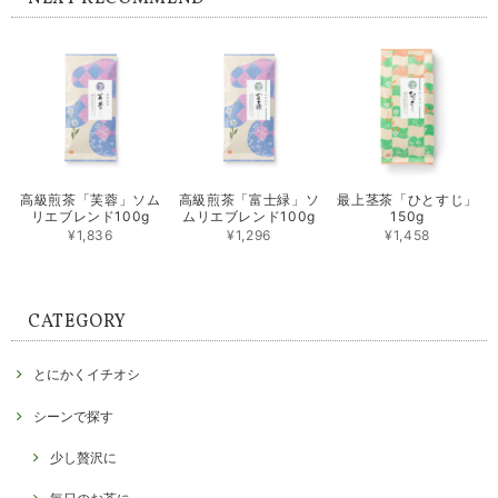
高級煎茶「芙蓉」ソム
高級煎茶「富士緑」ソ
最上茎茶「ひとすじ」
リエブレンド100g
ムリエブレンド100g
150g
¥1,836
¥1,296
¥1,458
CATEGORY
とにかくイチオシ
シーンで探す
少し贅沢に