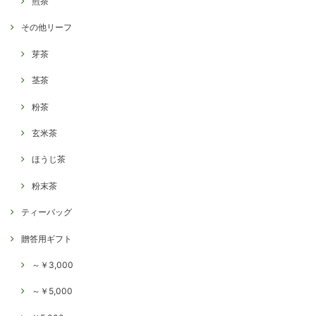
煎茶
その他リーフ
芽茶
茎茶
粉茶
玄米茶
ほうじ茶
粉末茶
ティーバッグ
贈答用ギフト
～￥3,000
～￥5,000