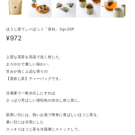
ほうじ茶てぃーばっぐ「茶柱」3g×20P
¥972
上質な茎茶を高温で浅く焙じた、
まろやかで優しい味わい。
甘みが強く上品な香りの
【茎焙じ茶】ティーバッグです。
冷蔵庫で一晩水出しにすれば
さっぱり芳ばしい琥珀色の水出し焙じ茶に。
肌寒い日には、熱いお湯で簡単に香ばしいほうじ茶を、
暑い日には冷茶にした
スッキリほうじ茶を冷蔵庫にストックして。