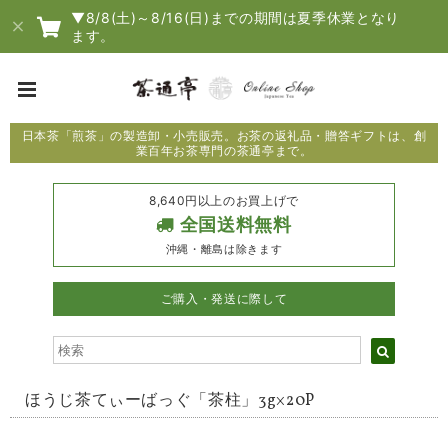
▼8/8(土)～8/16(日)までの期間は夏季休業となり
ます。
日本茶「煎茶」の製造卸・小売販売。お茶の返礼品・贈答ギフトは、創
業百年お茶専門の茶通亭まで。
8,640円以上のお買上げで
全国送料無料
沖縄・離島は除きます
ご購入・発送に際して
ほうじ茶てぃーばっぐ「茶柱」3g×20P