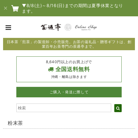
▼8/8(土)～8/16(日)までの期間は夏季休業となり
ます。
日本茶「煎茶」の製造卸・小売販売。お茶の返礼品・贈答ギフトは、創
業百年お茶専門の茶通亭まで。
8,640円以上のお買上げで
全国送料無料
沖縄・離島は除きます
ご購入・発送に際して
粉末茶