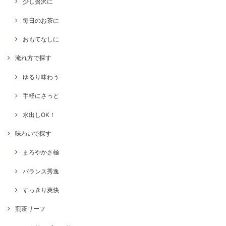
少し贅沢に
毎日のお茶に
おもてなしに
淹れ方で探す
ゆるり味わう
手軽にさっと
水出しOK！
味わいで探す
まろやかさ極
バランス秀逸
すっきり爽快
煎茶リーフ