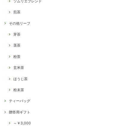
ソムリエブレンド
煎茶
その他リーフ
芽茶
茎茶
粉茶
玄米茶
ほうじ茶
粉末茶
ティーバッグ
贈答用ギフト
～￥3,000