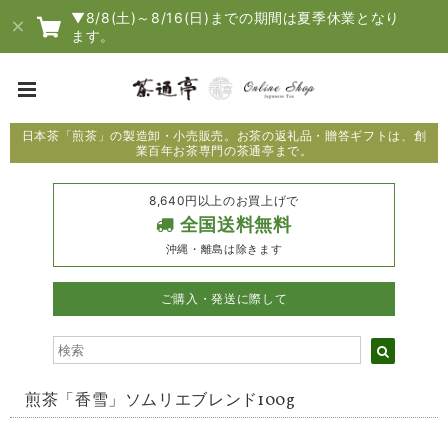
▼8/8(土)～8/16(日)までの期間は夏季休業となり
ます。
日本茶「煎茶」の製造卸・小売販売。お茶の返礼品・贈答ギフトは、創
業百年お茶専門の茶通亭まで。
8,640円以上のお買上げで
全国送料無料
沖縄・離島は除きます
ご購入・発送に際して
煎茶「香雪」ソムリエブレンド100g