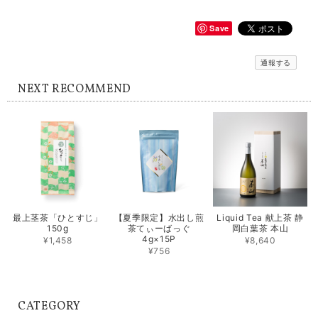
Save
通報する
NEXT RECOMMEND
最上茎茶「ひとすじ」
【夏季限定】水出し煎
Liquid Tea 献上茶 静
150g
茶てぃーばっぐ
岡白葉茶 本山
4g×15P
¥1,458
¥8,640
¥756
CATEGORY