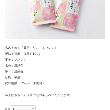
品名：煎茶「香雪」ソムリエブレンド
製法＆茶量：深蒸し100g
産地：ブレンド
水色：濃緑色
香り：焙煎香
形態：平袋
賞味期限：12ヶ月（未開封）
温茶はもちろん冷茶でもお楽しみいただけます。
数量