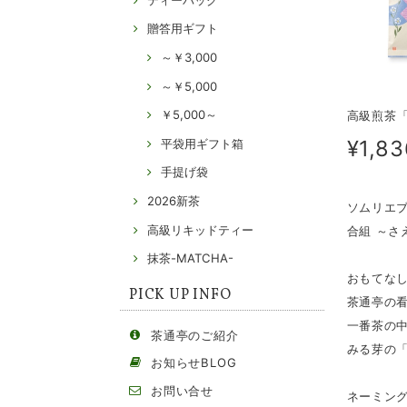
贈答用ギフト
～￥3,000
～￥5,000
￥5,000～
高級煎茶「
¥1,83
平袋用ギフト箱
手提げ袋
2026新茶
ソムリエ
高級リキッドティー
合組 ～さ
抹茶-MATCHA-
おもてな
PICK UP INFO
茶通亭の
一番茶の
茶通亭のご紹介
みる芽の
お知らせBLOG
お問い合せ
ネーミン