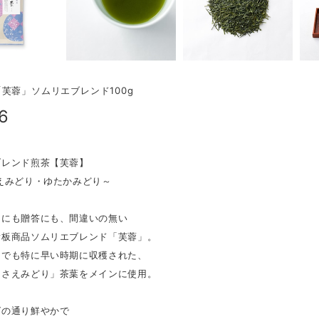
芙蓉」ソムリエブレンド100g
6
ブレンド煎茶【芙蓉】
えみどり・ゆたかみどり～
しにも贈答にも、間違いの無い
看板商品ソムリエブレンド「芙蓉」。
中でも特に早い時期に収穫された、
「さえみどり」茶葉をメインに使用。
グの通り鮮やかで