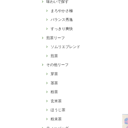
味わいで探す
まろやかさ極
バランス秀逸
すっきり爽快
煎茶リーフ
ソムリエブレンド
煎茶
その他リーフ
芽茶
茎茶
粉茶
玄米茶
ほうじ茶
粉末茶
ティーバッグ