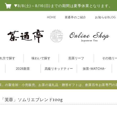
▼8/8(土)～8/16(日)までの期間は夏季休業となります。
HOME
茶通亭のご紹介
お知らせBLOG
れ方で探す
味わいで探す
煎茶リーフ
その他リ
2026新茶
高級リキッドティー
抹茶-MATCHA-
茶」の製造卸・小売販売。お茶の返礼品・贈答ギフトは、創業百年お茶専門の
「芙蓉」ソムリエブレンド100g