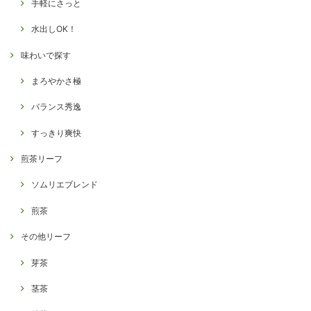
手軽にさっと
水出しOK！
味わいで探す
まろやかさ極
バランス秀逸
すっきり爽快
煎茶リーフ
ソムリエブレンド
煎茶
その他リーフ
芽茶
茎茶