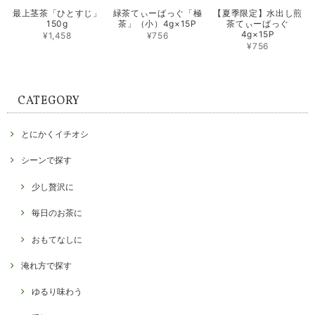
最上茎茶「ひとすじ」
緑茶てぃーばっぐ「極
【夏季限定】水出し煎
150g
茶」（小）4g×15P
茶てぃーばっぐ
4g×15P
¥1,458
¥756
¥756
CATEGORY
とにかくイチオシ
シーンで探す
少し贅沢に
毎日のお茶に
おもてなしに
淹れ方で探す
ゆるり味わう