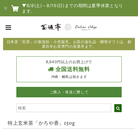
▼8/8(土)～8/16(日)までの期間は夏季休業となり
ます。
日本茶「煎茶」の製造卸・小売販売。お茶の返礼品・贈答ギフトは、創
業百年お茶専門の茶通亭まで。
8,640円以上のお買上げで
全国送料無料
沖縄・離島は除きます
ご購入・発送に際して
特上玄米茶「かろや香」150g