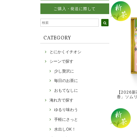
ご購入・発送に際して
CATEGORY
とにかくイチオシ
シーンで探す
少し贅沢に
毎日のお茶に
おもてなしに
【2026
香」ソム
淹れ方で探す
ゆるり味わう
手軽にさっと
水出しOK！