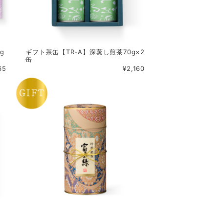
g
ギフト茶缶【TR-A】深蒸し煎茶70g×2
缶
65
¥2,160