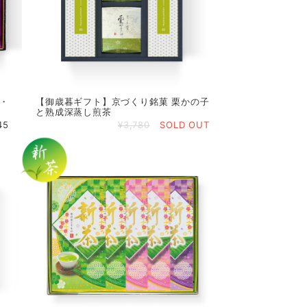
缶・
【御歳暮ギフト】京づくり銘菓 栗かの子
と熟成深蒸し煎茶
45
¥3,780
SOLD OUT