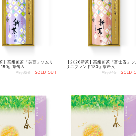
新茶】高級煎茶「芙蓉」ソムリ
【2026新茶】高級煎茶「富士香」ソ
180g 茶缶入
リエブレンド180g 茶缶入
¥3,628
SOLD OUT
¥3,045
SOLD 