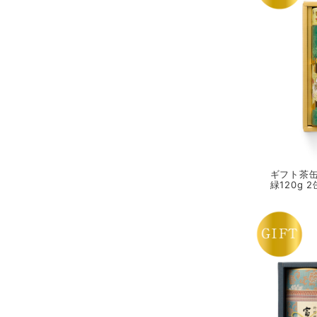
ギフト茶缶
緑120g 