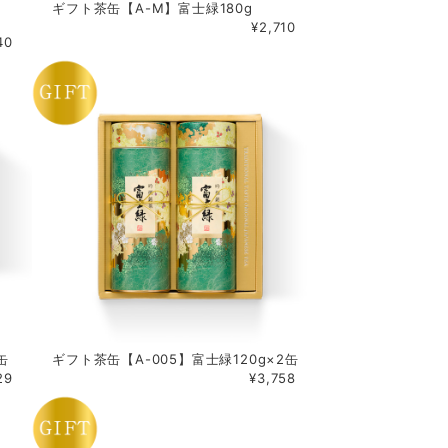
ギフト茶缶【A-M】富士緑180g
¥2,710
40
缶
ギフト茶缶【A-005】富士緑120g×2缶
29
¥3,758