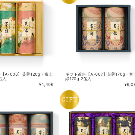
【A-006】芙蓉120g・富士
ギフト茶缶【A-007】芙蓉170g・富
2缶入
緑170g 2缶入
¥4,406
¥6,0