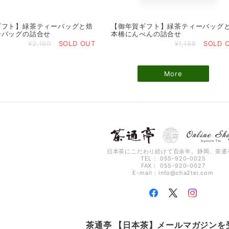
ギフト】緑茶ティーバッグと焙
【御年賀ギフト】緑茶ティーバッグ
ーバッグの詰合せ
本橋にんべんの詰合せ
¥2,160
SOLD OUT
¥1,188
SOLD 
More
日本茶にこだわり続けて百余年。静岡、茶通
TEL： 055-920-0025
FAX： 055-920-0027
E-mail：
info@cha2tei.com
茶通亭 【日本茶】メールマガジンを