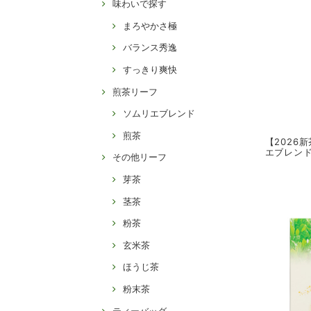
味わいで探す
まろやかさ極
バランス秀逸
すっきり爽快
煎茶リーフ
ソムリエブレンド
煎茶
【2026
エブレンド
その他リーフ
芽茶
茎茶
粉茶
玄米茶
ほうじ茶
粉末茶
ティーバッグ