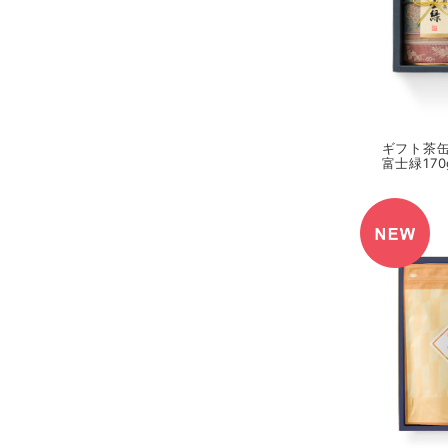
ギフト茶缶
富士緑170