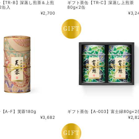
【TR-B】深蒸し煎茶＆上煎
ギフト茶缶【TR-C】深蒸し上煎茶
 2缶入
80g×2缶
¥2,700
¥3,2
【A-F】芙蓉180g
ギフト茶缶【A-003】富士緑80g×2
¥3,682
¥2,8