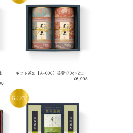
士
ギフト茶缶【A-008】芙蓉170g×2缶
¥6,998
80