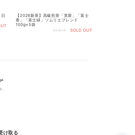
と日
【2026新茶】高級煎茶「芙蓉」「富士
香」「富士緑」ソムリエブレンド
100g×5袋
OUT
¥7,614
SOLD OUT
亭。
受け取る