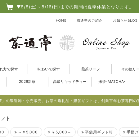
▼8/8(土)～8/16(日)までの期間は夏季休業となります。
HOME
茶通亭のご紹介
お知らせBLOG
れ方で探す
味わいで探す
煎茶リーフ
その他リ
2026新茶
高級リキッドティー
抹茶-MATCHA-
茶」の製造卸・小売販売。お茶の返礼品・贈答ギフトは、創業百年お茶専門の
ギフト
00
～￥5,000
￥5,000～
平袋用ギフト箱
手提げ