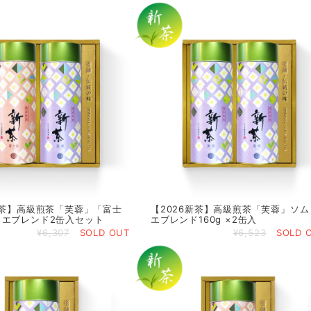
新茶】高級煎茶「芙蓉」「富士
【2026新茶】高級煎茶「芙蓉」ソム
リエブレンド2缶入セット
エブレンド160g ×2缶入
¥6,307
SOLD OUT
¥6,523
SOLD 