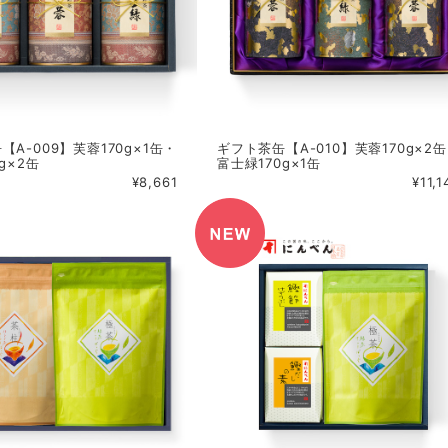
【A-009】芙蓉170g×1缶・
ギフト茶缶【A-010】芙蓉170g×2
g×2缶
富士緑170g×1缶
¥8,661
¥11,1