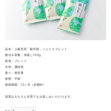
品名：上級煎茶「駿河路」ソムリエブレンド
製法＆茶量：深蒸し100g
産地：ブレンド
水色：濃緑色
香り：焙煎香
形態：平袋
賞味期限：12ヶ月（未開封）
温茶はもちろん冷茶でもお楽しみいただけます。