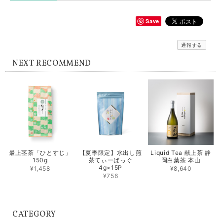
Save
通報する
NEXT RECOMMEND
最上茎茶「ひとすじ」
【夏季限定】水出し煎
Liquid Tea 献上茶 静
150g
茶てぃーばっぐ
岡白葉茶 本山
4g×15P
¥1,458
¥8,640
¥756
CATEGORY