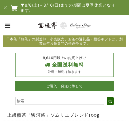
▼8/8(土)～8/16(日)までの期間は夏季休業となり
ます。
日本茶「煎茶」の製造卸・小売販売。お茶の返礼品・贈答ギフトは、創
業百年お茶専門の茶通亭まで。
8,640円以上のお買上げで
全国送料無料
沖縄・離島は除きます
ご購入・発送に際して
上級煎茶「駿河路」ソムリエブレンド100g