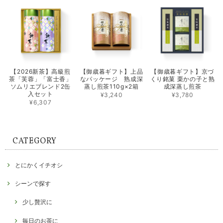
【2026新茶】高級煎
【御歳暮ギフト】上品
【御歳暮ギフト】京づ
茶「芙蓉」「富士香」
なパッケージ 熟成深
くり銘菓 栗かの子と熟
ソムリエブレンド2缶
蒸し煎茶110g×2箱
成深蒸し煎茶
入セット
¥3,240
¥3,780
¥6,307
CATEGORY
とにかくイチオシ
シーンで探す
少し贅沢に
毎日のお茶に