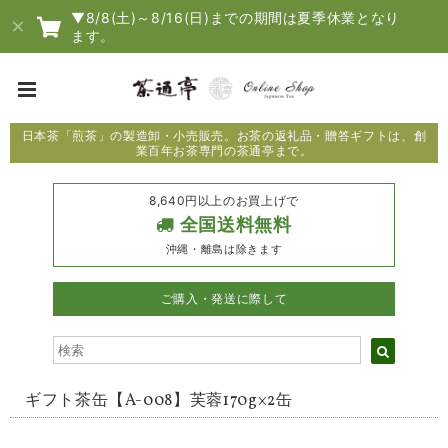
▼8/8(土)～8/16(日)までの期間は夏季休業となり
ます。
日本茶「煎茶」の製造卸・小売販売。お茶の返礼品・贈答ギフトは、創
業百年お茶専門の茶通亭まで。
8,640円以上のお買上げで
全国送料無料
沖縄・離島は除きます
ご購入・発送に際して
ギフト茶缶【A-008】芙蓉170g×2缶