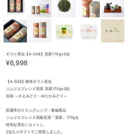
ギフト茶缶【A-008】芙蓉170g×2缶
¥6,998
【A-008】贈答ギフト茶缶
ソムリエブレンド煎茶 芙蓉170g×2缶
合組 ～さえみどり・ゆたかみどり～
茶通亭のフラッグシップ・看板商品
ソムリエブレンド高級煎茶「芙蓉」170gを
特別な茶缶にセットし、
2缶入りギフトでご用意しました。