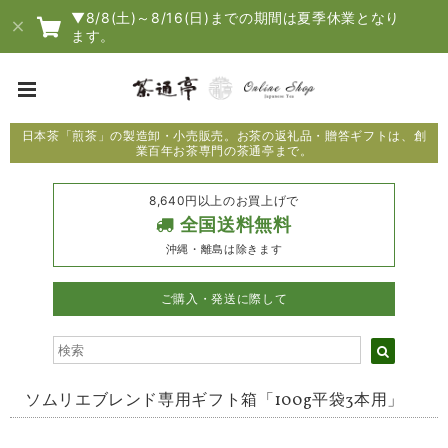
▼8/8(土)～8/16(日)までの期間は夏季休業となり
ます。
日本茶「煎茶」の製造卸・小売販売。お茶の返礼品・贈答ギフトは、創
業百年お茶専門の茶通亭まで。
8,640円以上のお買上げで
全国送料無料
沖縄・離島は除きます
ご購入・発送に際して
ソムリエブレンド専用ギフト箱「100g平袋3本用」