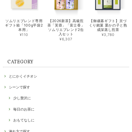
ソムリエブレンド専用
【2026新茶】高級煎
【御歳暮ギフト】京づ
ギフト箱「100g平袋2
茶「芙蓉」「富士香」
くり銘菓 栗かの子と熟
本用」
ソムリエブレンド2缶
成深蒸し煎茶
入セット
¥110
¥3,780
¥6,307
CATEGORY
とにかくイチオシ
シーンで探す
少し贅沢に
毎日のお茶に
おもてなしに
淹れ方で探す