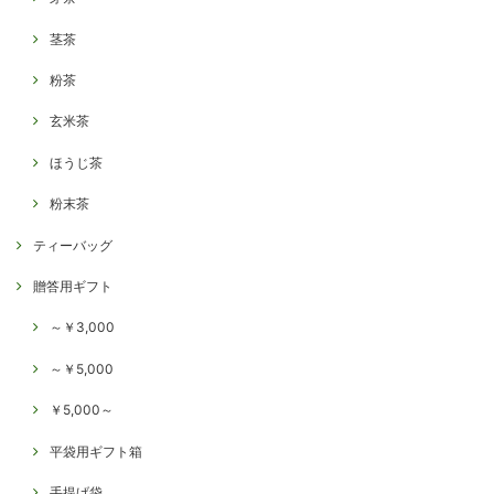
茎茶
粉茶
玄米茶
ほうじ茶
粉末茶
ティーバッグ
贈答用ギフト
～￥3,000
～￥5,000
￥5,000～
平袋用ギフト箱
手提げ袋