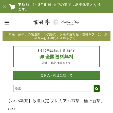
▼8/8(土)～8/16(日)までの期間は夏季休業となり
ます。
日本茶「煎茶」の製造卸・小売販売。お茶の返礼品・贈答ギフトは、創
業百年お茶専門の茶通亭まで。
8,640円以上のお買上げで
全国送料無料
沖縄・離島は除きます
ご購入・発送に際して
【2026新茶】数量限定 プレミアム煎茶「極上新茶」
100g