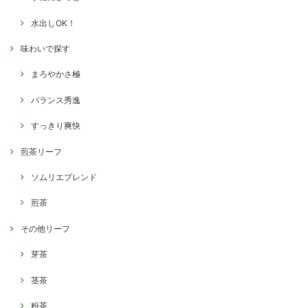
水出しOK！
味わいで探す
まろやかさ極
バランス秀逸
すっきり爽快
煎茶リーフ
ソムリエブレンド
煎茶
その他リーフ
芽茶
茎茶
粉茶