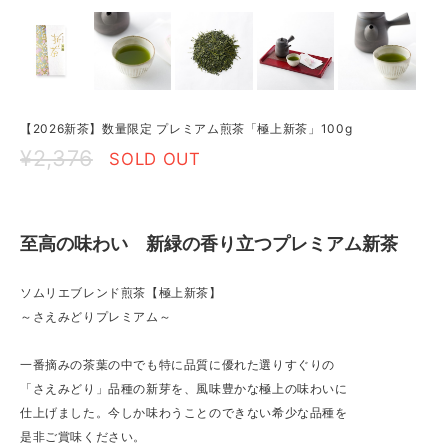
【2026新茶】数量限定 プレミアム煎茶「極上新茶」100g
¥2,376
SOLD OUT
至高の味わい 新緑の香り立つプレミアム新茶
ソムリエブレンド煎茶【極上新茶】
～さえみどりプレミアム～
一番摘みの茶葉の中でも特に品質に優れた選りすぐりの
「さえみどり」品種の新芽を、風味豊かな極上の味わいに
仕上げました。今しか味わうことのできない希少な品種を
是非ご賞味ください。