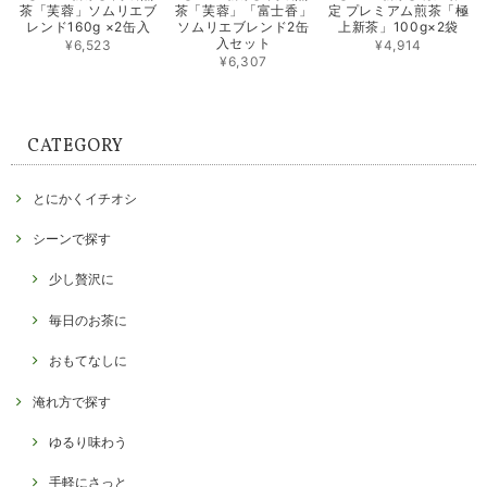
茶「芙蓉」ソムリエブ
茶「芙蓉」「富士香」
定 プレミアム煎茶「極
レンド160g ×2缶入
ソムリエブレンド2缶
上新茶」100g×2袋
入セット
¥6,523
¥4,914
¥6,307
CATEGORY
とにかくイチオシ
シーンで探す
少し贅沢に
毎日のお茶に
おもてなしに
淹れ方で探す
ゆるり味わう
手軽にさっと