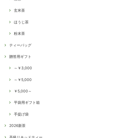
玄米茶
ほうじ茶
粉末茶
ティーバッグ
贈答用ギフト
～￥3,000
～￥5,000
￥5,000～
平袋用ギフト箱
手提げ袋
2026新茶
高級リキッドティー