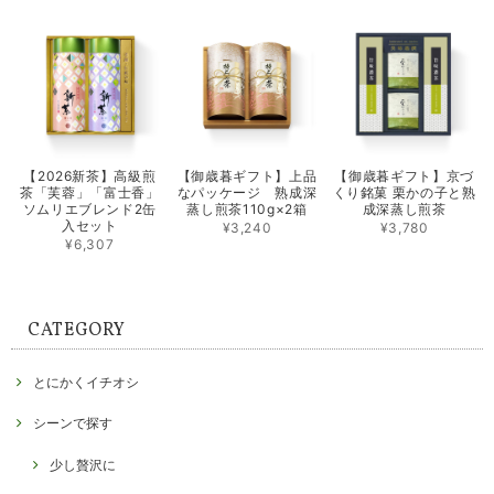
【2026新茶】高級煎
【御歳暮ギフト】上品
【御歳暮ギフト】京づ
茶「芙蓉」「富士香」
なパッケージ 熟成深
くり銘菓 栗かの子と熟
ソムリエブレンド2缶
蒸し煎茶110g×2箱
成深蒸し煎茶
入セット
¥3,240
¥3,780
¥6,307
CATEGORY
とにかくイチオシ
シーンで探す
少し贅沢に