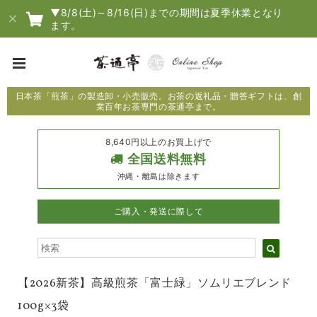
▼8/8(土)～8/16(日)までの期間は夏季休業となり
ます。
日本茶「煎茶」の製造卸・小売販売。お茶の返礼品・贈答ギフトは、創
業百年お茶専門の茶通亭まで。
8,640円以上のお買上げで
全国送料無料
沖縄・離島は除きます
ご購入・発送に際して
【2026新茶】高級煎茶「富士緑」ソムリエブレンド
100g×3袋