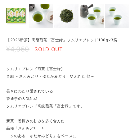
【2026新茶】高級煎茶「富士緑」ソムリエブレンド100g×3袋
¥4,050
SOLD OUT
ソムリエブレンド煎茶【富士緑】
合組 ～さえみどり・ゆたかみどり・やぶきた 他～
長きにわたり愛されている
茶通亭の人気No.1
ソムリエブレンド高級煎茶「富士緑」です。
新茶一番摘みの甘みを多く含んだ
品種「さえみどり」と
コクのある「ゆたかみどり」をベースに