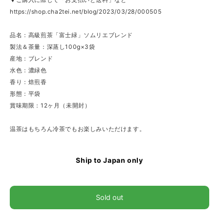
https://shop.cha2tei.net/blog/2023/03/28/000505
品名：高級煎茶「富士緑」ソムリエブレンド
製法＆茶量：深蒸し100g×3袋
産地：ブレンド
水色：濃緑色
香り：焙煎香
形態：平袋
賞味期限：12ヶ月（未開封）
温茶はもちろん冷茶でもお楽しみいただけます。
Ship to Japan only
Sold out