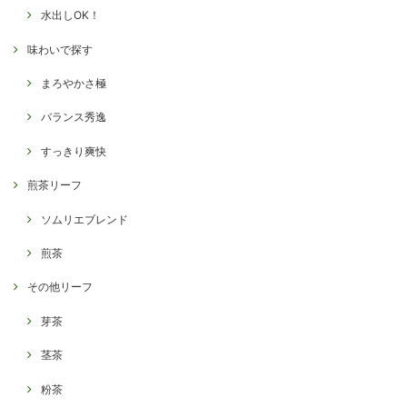
水出しOK！
味わいで探す
まろやかさ極
バランス秀逸
すっきり爽快
煎茶リーフ
ソムリエブレンド
煎茶
その他リーフ
芽茶
茎茶
粉茶