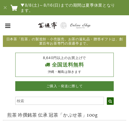
▼8/8(土)～8/16(日)までの期間は夏季休業となり
ます。
日本茶「煎茶」の製造卸・小売販売。お茶の返礼品・贈答ギフトは、創
業百年お茶専門の茶通亭まで。
8,640円以上のお買上げで
全国送料無料
沖縄・離島は除きます
ご購入・発送に際して
煎茶 吟撰銘茶 伝承 冠茶「かぶせ茶」100g