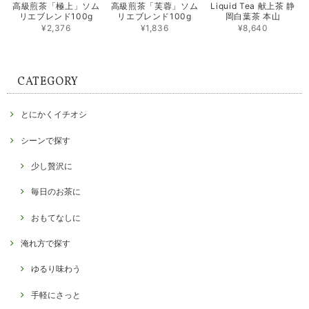
高級煎茶「極上」ソム
高級煎茶「芙蓉」ソム
Liquid Tea 献上茶 静
リエブレンド100g
リエブレンド100g
岡白葉茶 本山
¥2,376
¥1,836
¥8,640
CATEGORY
とにかくイチオシ
シーンで探す
少し贅沢に
毎日のお茶に
おもてなしに
淹れ方で探す
ゆるり味わう
手軽にさっと