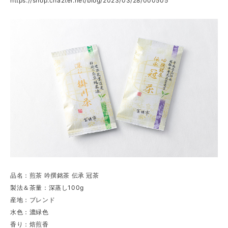
https://shop.cha2tei.net/blog/2023/03/28/000505
品名：煎茶 吟撰銘茶 伝承 冠茶
製法＆茶量：深蒸し100g
産地：ブレンド
水色：濃緑色
香り：焙煎香