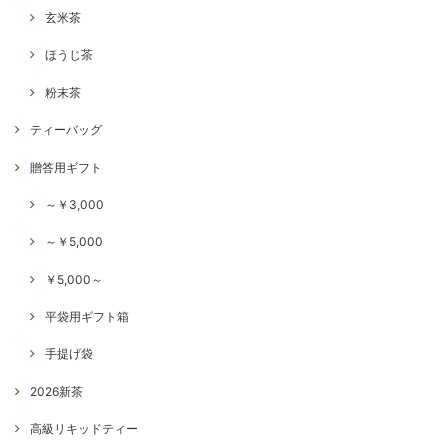
玄米茶
ほうじ茶
粉末茶
ティーバッグ
贈答用ギフト
～￥3,000
～￥5,000
￥5,000～
平袋用ギフト箱
手提げ袋
2026新茶
高級リキッドティー