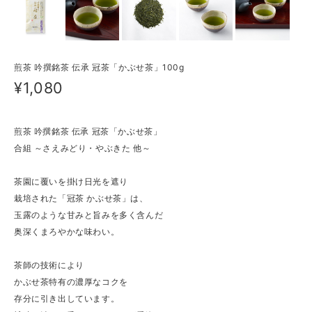
煎茶 吟撰銘茶 伝承 冠茶「かぶせ茶」100g
¥1,080
煎茶 吟撰銘茶 伝承 冠茶「かぶせ茶」
合組 ～さえみどり・やぶきた 他～
茶園に覆いを掛け日光を遮り
栽培された「冠茶 かぶせ茶」は、
玉露のような甘みと旨みを多く含んだ
奥深くまろやかな味わい。
茶師の技術により
かぶせ茶特有の濃厚なコクを
存分に引き出しています。