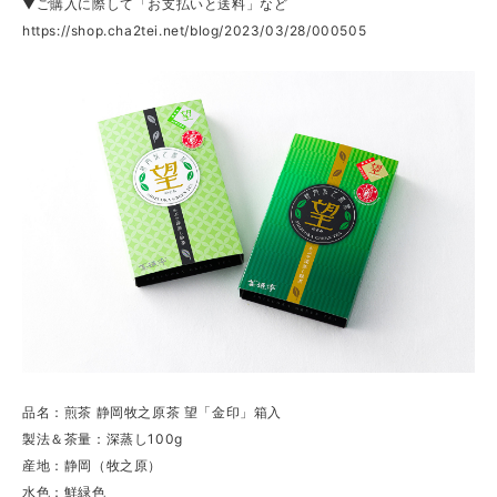
▼ご購入に際して「お支払いと送料」など
https://shop.cha2tei.net/blog/2023/03/28/000505
品名：煎茶 静岡牧之原茶 望「金印」箱入
製法＆茶量：深蒸し100g
産地：静岡（牧之原）
水色：鮮緑色