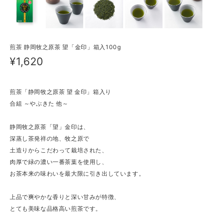
煎茶 静岡牧之原茶 望「金印」箱入100g
¥1,620
煎茶「静岡牧之原茶 望 金印」箱入り
合組 ～やぶきた 他～
静岡牧之原茶「望」金印は、
深蒸し茶発祥の地、牧之原で
土造りからこだわって栽培された、
肉厚で緑の濃い一番茶葉を使用し、
お茶本来の味わいを最大限に引き出しています。
上品で爽やかな香りと深い甘みが特徴、
とても美味な品格高い煎茶です。