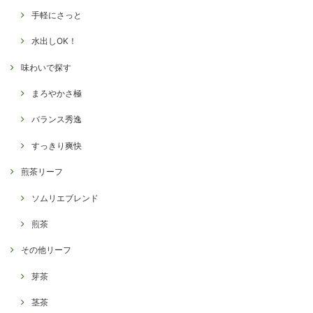
手軽にさっと
水出しOK！
味わいで探す
まろやかさ極
バランス秀逸
すっきり爽快
煎茶リーフ
ソムリエブレンド
煎茶
その他リーフ
芽茶
茎茶