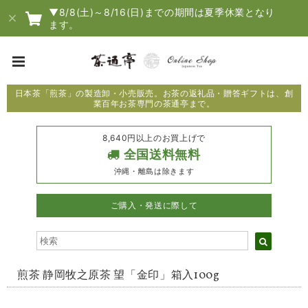
▼8/8(土)～8/16(日)までの期間は夏季休業となり
ます。
日本茶「煎茶」の製造卸・小売販売。お茶の返礼品・贈答ギフトは、創
業百年お茶専門の茶通亭まで。
8,640円以上のお買上げで
全国送料無料
沖縄・離島は除きます
ご購入・発送に際して
煎茶 静岡牧之原茶 望「金印」箱入100g