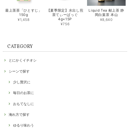
最上茎茶「ひとすじ」
【夏季限定】水出し煎
Liquid Tea 献上茶 静
150g
茶てぃーばっぐ
岡白葉茶 本山
4g×15P
¥1,458
¥8,640
¥756
CATEGORY
とにかくイチオシ
シーンで探す
少し贅沢に
毎日のお茶に
おもてなしに
淹れ方で探す
ゆるり味わう